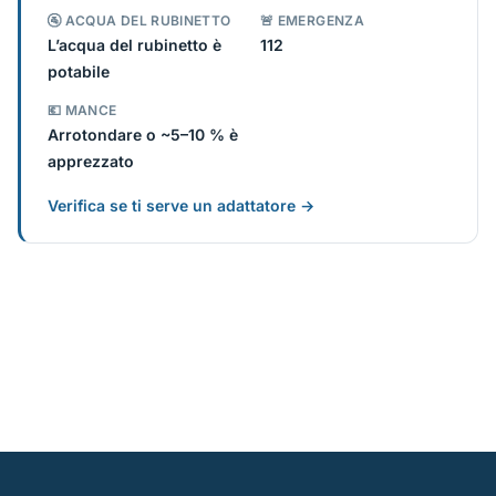
🚰 ACQUA DEL RUBINETTO
🚨 EMERGENZA
L’acqua del rubinetto è
112
potabile
💶 MANCE
Arrotondare o ~5–10 % è
apprezzato
Verifica se ti serve un adattatore →