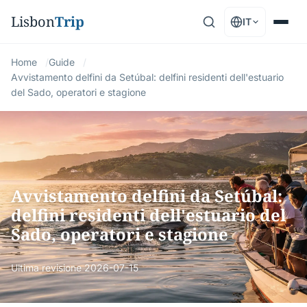
Lisbon
Trip
IT
Home
Guide
Avvistamento delfini da Setúbal: delfini residenti dell'estuario
del Sado, operatori e stagione
Avvistamento delfini da Setúbal:
delfini residenti dell'estuario del
Sado, operatori e stagione
Ultima revisione
2026-07-15