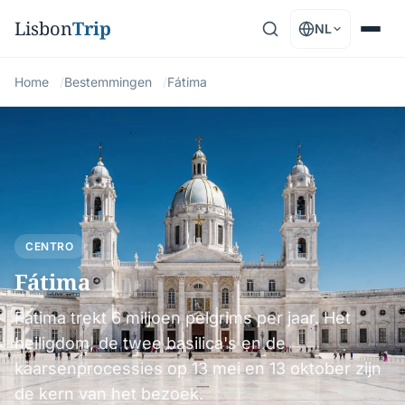
Lisbon
Trip
NL
Home
Bestemmingen
Fátima
CENTRO
Fátima
Fátima trekt 6 miljoen pelgrims per jaar. Het
heiligdom, de twee basilica's en de
kaarsenprocessies op 13 mei en 13 oktober zijn
de kern van het bezoek.