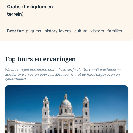
Gratis (heiligdom en
terrein)
Best for:
pilgrims · history-lovers · cultural-visitors · families
Top tours en ervaringen
We ontvangen een kleine commissie als je via GetYourGuide boekt —
zonder extra kosten voor jou. Elke tour is met de hand uitgekozen en
geverifieerd.