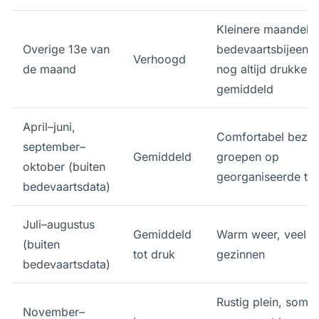
Kleinere maandelij
Overige 13e van
bedevaartsbijeenk
Verhoogd
de maand
nog altijd drukker 
gemiddeld
April–juni,
Comfortabel bezoe
september–
Gemiddeld
groepen op
oktober (buiten
georganiseerde to
bedevaartsdata)
Juli–augustus
Gemiddeld
Warm weer, veel
(buiten
tot druk
gezinnen
bedevaartsdata)
Rustig plein, somm
November–