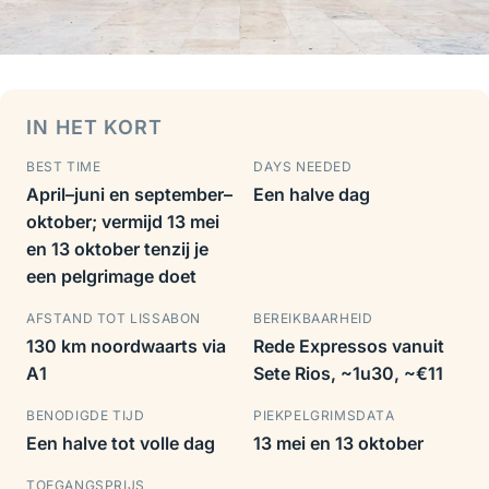
IN HET KORT
BEST TIME
DAYS NEEDED
April–juni en september–
Een halve dag
oktober; vermijd 13 mei
en 13 oktober tenzij je
een pelgrimage doet
AFSTAND TOT LISSABON
BEREIKBAARHEID
130 km noordwaarts via
Rede Expressos vanuit
A1
Sete Rios, ~1u30, ~€11
BENODIGDE TIJD
PIEK­PELGRIMSDATA
Een halve tot volle dag
13 mei en 13 oktober
TOEGANGSPRIJS