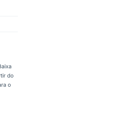
a
Baixa
tir do
ra o
o