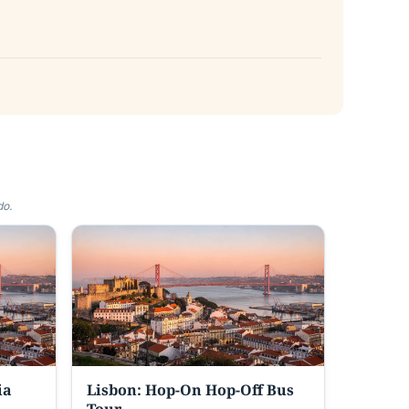
do.
ia
Lisbon: Hop-On Hop-Off Bus