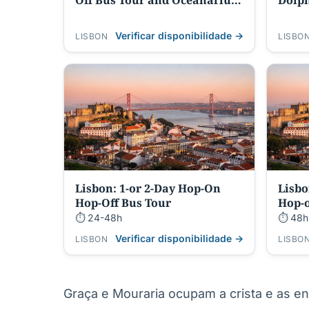
Off Bus Tour and Oceanarium
Dolph
Entry
Verificar disponibilidade →
LISBON
LISBO
Lisbon: 1-or 2-Day Hop-On
Lisbo
Hop-Off Bus Tour
Hop-o
⏱ 24-48h
⏱ 48h
Verificar disponibilidade →
LISBON
LISBO
Graça e Mouraria ocupam a crista e as en