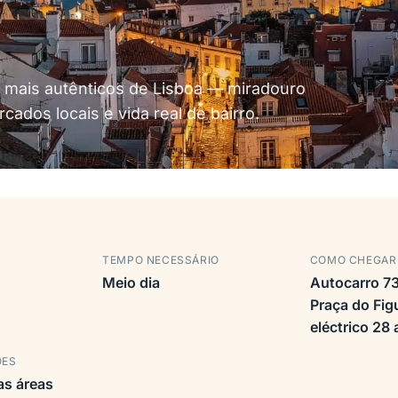
a mais autênticos de Lisboa — miradouro
ados locais e vida real de bairro.
TEMPO NECESSÁRIO
COMO CHEGAR
Meio dia
Autocarro 7
Praça do Fig
eléctrico 28 
ÕES
as áreas