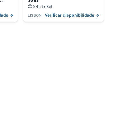
Tour
⏱ 24h ticket
idade →
Verificar disponibilidade →
LISBON