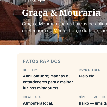
LISBON-CITY
Graça & Mouraria
Graça e Mouraria são os bairros de colin
de Senhora do Monte, berço do fado, merc
FATOS RÁPIDOS
BEST TIME
DAYS NEEDED
Abril–outubro; manhãs ou
Meio dia
entardeceres para a melhor
luz nos miradouros
IDEAL PARA
NÍVEL DE MULTID
Atmosfera local,
Baixo — uma d