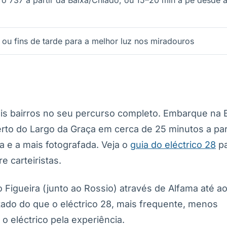
ro 737 a partir da Baixa/Chiado, ou 15–20 min a pé desde 
 ou fins de tarde para a melhor luz nos miradouros
ois bairros no seu percurso completo. Embarque na 
rto do Largo da Graça em cerca de 25 minutos a par
a e a mais fotografada. Veja o
guia do eléctrico 28
pa
e carteiristas.
 Figueira (junto ao Rossio) através de Alfama até a
tado do que o eléctrico 28, mais frequente, menos
 o eléctrico pela experiência.