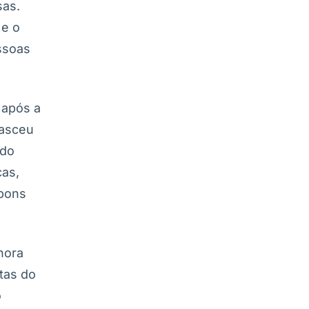
sas.
 e o
ssoas
 após a
nasceu
 do
cas,
 bons
hora
tas do
o