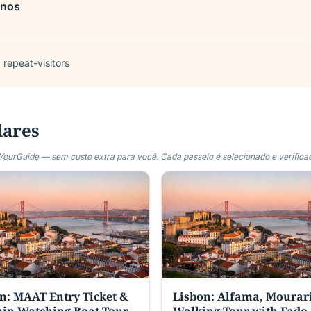
enos
 repeat-visitors
lares
urGuide — sem custo extra para você. Cada passeio é selecionado e verifica
n: MAAT Entry Ticket &
Lisbon: Alfama, Mourar