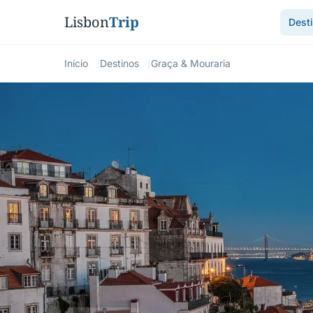
Lisbon
Trip
Dest
Início
Destinos
Graça & Mouraria