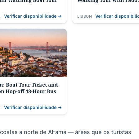
in Watching Boat Tour
Walking Tour with Fado
Night, Tapas
Verificar disponibilidade →
Verificar disponibil
N
LISBON
n: Boat Tour Ticket and
n Hop-off 48-Hour Bus
Verificar disponibilidade →
N
costas a norte de Alfama — áreas que os turistas