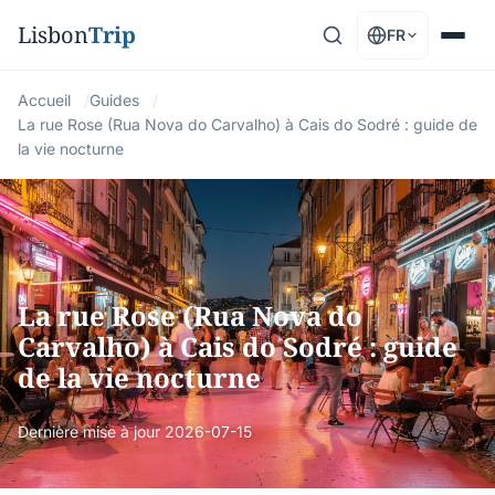
Lisbon
Trip
FR
Accueil
Guides
La rue Rose (Rua Nova do Carvalho) à Cais do Sodré : guide de
la vie nocturne
La rue Rose (Rua Nova do
Carvalho) à Cais do Sodré : guide
de la vie nocturne
Dernière mise à jour
2026-07-15